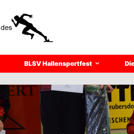
BLSV Hallensportfest
Di