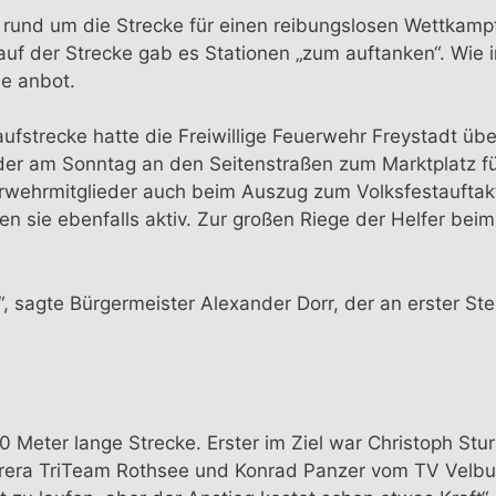
und um die Strecke für einen reibungslosen Wettkampf. 
 auf der Strecke gab es Stationen „zum auftanken“. Wie
he anbot.
fstrecke hatte die Freiwillige Feuerwehr Freystadt übe
der am Sonntag an den Seitenstraßen zum Marktplatz für
uerwehrmitglieder auch beim Auszug zum Volksfestaufta
ie ebenfalls aktiv. Zur großen Riege der Helfer beim V
“, sagte Bürgermeister Alexander Dorr, der an erster Ste
00 Meter lange Strecke. Erster im Ziel war Christoph S
rrera TriTeam Rothsee und Konrad Panzer vom TV Velbur