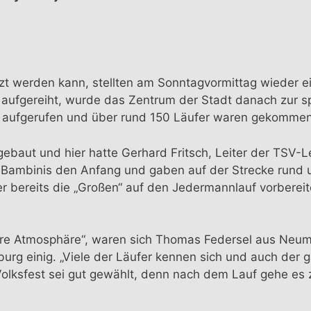
utzt werden kann, stellten am Sonntagvormittag wieder 
fgereiht, wurde das Zentrum der Stadt danach zur spor
f aufgerufen und über rund 150 Läufer waren gekommen
ebaut und hier hatte Gerhard Fritsch, Leiter der TSV-Le
ambinis den Anfang und gaben auf der Strecke rund um
r bereits die „Großen“ auf den Jedermannlauf vorbereit
iäre Atmosphäre“, waren sich Thomas Federsel aus Neuma
rg einig. „Viele der Läufer kennen sich und auch der ga
olksfest sei gut gewählt, denn nach dem Lauf gehe es z