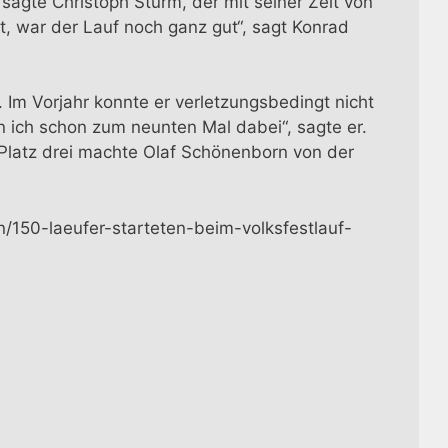
 sagte Christoph Sturm, der mit seiner Zeit von
, war der Lauf noch ganz gut“, sagt Konrad
 Im Vorjahr konnte er verletzungsbedingt nicht
in ich schon zum neunten Mal dabei“, sagte er.
. Platz drei machte Olaf Schönenborn von der
n/150-laeufer-starteten-beim-volksfestlauf-