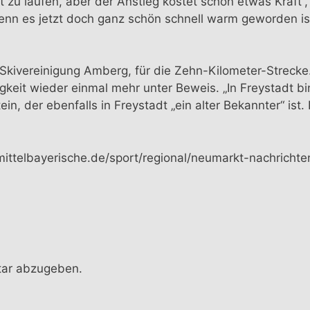
t zu laufen, aber der Anstieg kostet schon etwas Kraft“,
nn es jetzt doch ganz schön schnell warm geworden ist
Skivereinigung Amberg, für die Zehn-Kilometer-Strecke.
ligkeit wieder einmal mehr unter Beweis. „In Freystadt b
n, der ebenfalls in Freystadt „ein alter Bekannter“ ist
.mittelbayerische.de/sport/regional/neumarkt-nachrichte
ar abzugeben.